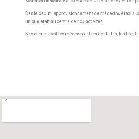
Matériel Dentaire
a été fondé en 2015 à Vevey et fait p
Dès le début l’approvisionnement de médecins établis, d
unique était au centre de nos activités.
Nos clients sont les médecins et les dentistes, les hôpit