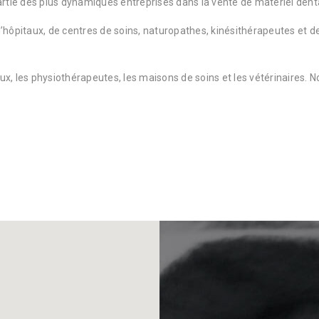
artie des plus dynamiques entreprises dans la vente de matériel dent
’hôpitaux, de centres de soins, naturopathes, kinésithérapeutes et 
aux, les physiothérapeutes, les maisons de soins et les vétérinaires. N