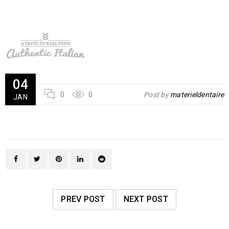
04
0
0
Post by
materieldentaire
JAN
PREV POST
NEXT POST