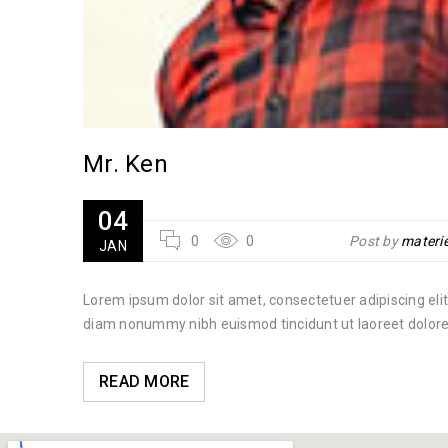
Mr. Ken
04
dentaire
0
0
Post by
materie
JAN
 sed
Lorem ipsum dolor sit amet, consectetuer adipiscing elit
e magna
diam nonummy nibh euismod tincidunt ut laoreet dolo
READ MORE