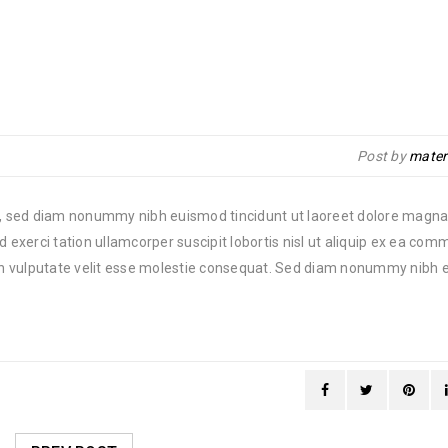
Post by
mater
it, sed diam nonummy nibh euismod tincidunt ut laoreet dolore magn
d exerci tation ullamcorper suscipit lobortis nisl ut aliquip ex ea co
t in vulputate velit esse molestie consequat. Sed diam nonummy nibh