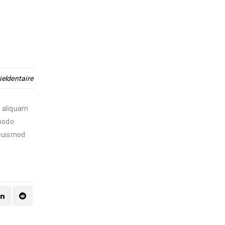
ieldentaire
a aliquam
mmodo
 euismod