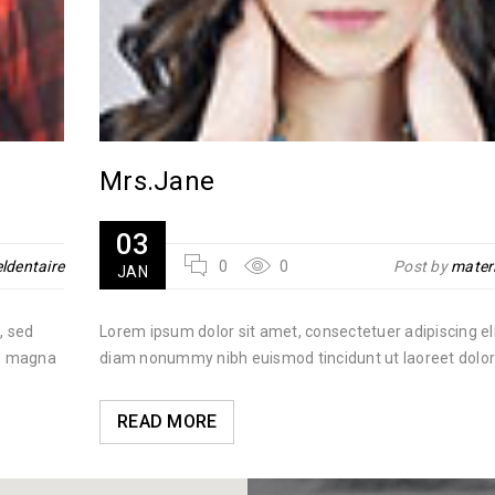
Mrs.Jane
03
ldentaire
0
0
Post by
materi
JAN
, sed
Lorem ipsum dolor sit amet, consectetuer adipiscing eli
re magna
diam nonummy nibh euismod tincidunt ut laoreet dol
READ MORE