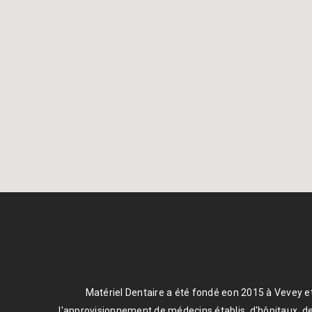
Matériel Dentaire a été fondé eon 2015 à Vevey et
l'approvisionnement de médecins établis, d'hôpitaux, de