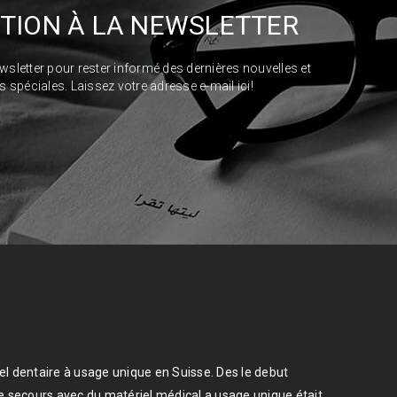
PTION À LA NEWSLETTER
ewsletter pour rester informé des dernières nouvelles et
s spéciales. Laissez votre adresse e-mail ici!
el dentaire à usage unique en Suisse. Des le debut
de secours avec du matériel médical a usage unique était