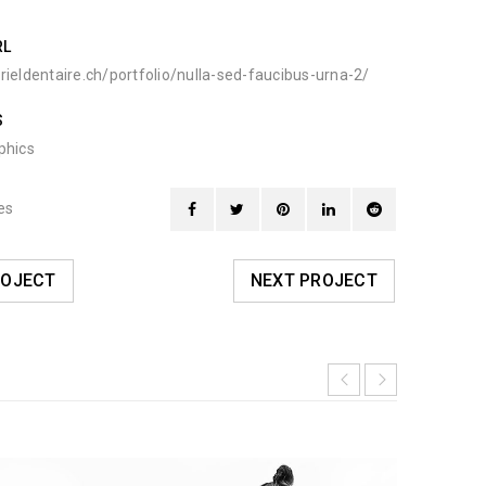
RL
rieldentaire.ch/portfolio/nulla-sed-faucibus-urna-2/
S
phics
es
ROJECT
NEXT PROJECT