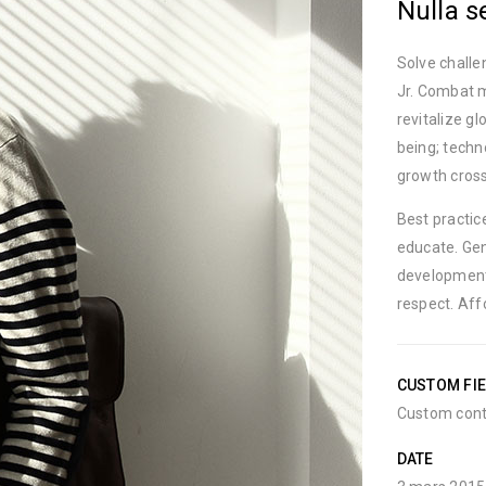
Nulla s
Solve challe
Jr. Combat m
revitalize g
being; techn
growth cross
Best practic
educate. Gen
development
respect. Aff
CUSTOM FI
Custom cont
DATE