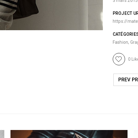
3 mars 2015
PROJECT U
https://mate
CATÉGORIE
Fashion
,
Gra
0
Lik
PREV P