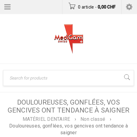
0 article
-
0,00
CHF
DOULOUREUSES, GONFLÉES, VOS
GENCIVES ONT TENDANCE À SAIGNER
MATÉRIEL DENTAIRE
›
Non classé
›
Douloureuses, gonflées, vos gencives ont tendance à
saigner