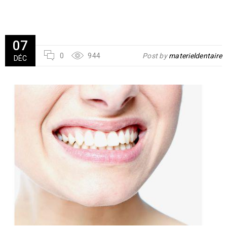
07
0
944
Post by
materieldentaire
DÉC