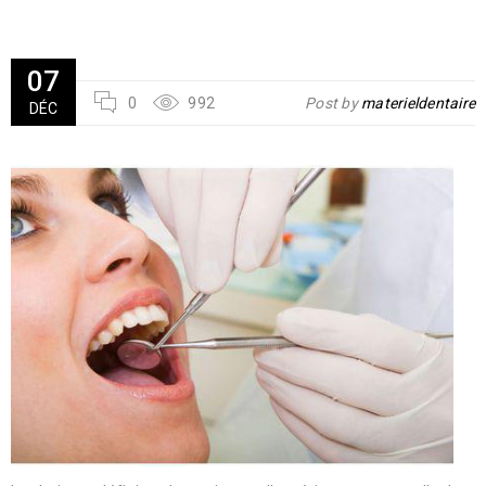
07
0
992
Post by
materieldentaire
DÉC