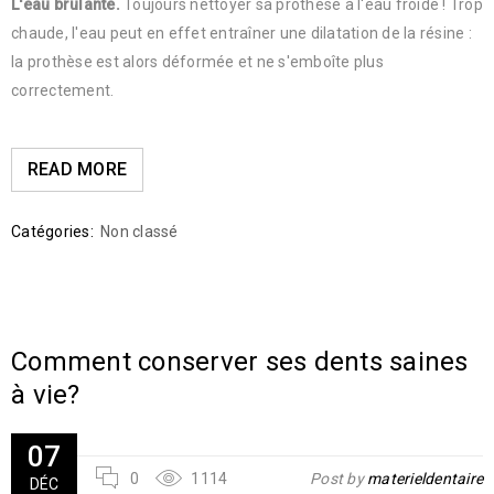
L'eau brûlante.
Toujours nettoyer sa prothèse à l'eau froide ! Trop
chaude, l'eau peut en effet entraîner une dilatation de la résine :
la prothèse est alors déformée et ne s'emboîte plus
correctement.
READ MORE
Catégories:
Non classé
Comment conserver ses dents saines
à vie?
07
0
1114
Post by
materieldentaire
DÉC