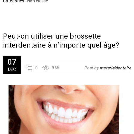
Catégories:
Non classé
Peut-on utiliser une brossette
interdentaire à n’importe quel âge?
07
0
966
Post by
materieldentaire
DÉC