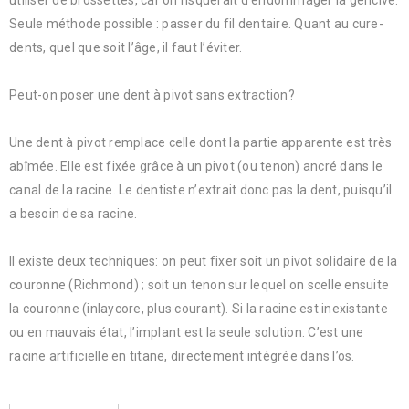
utiliser de brossettes, car on risquerait d’endommager la gencive.
Seule méthode possible : passer du fil dentaire. Quant au cure-
dents, quel que soit l’âge, il faut l’éviter.
Peut-on poser une dent à pivot sans extraction?
Une dent à pivot remplace celle dont la partie apparente est très
abîmée. Elle est fixée grâce à un pivot (ou tenon) ancré dans le
canal de la racine. Le dentiste n’extrait donc pas la dent, puisqu’il
a besoin de sa racine.
Il existe deux techniques: on peut fixer soit un pivot solidaire de la
couronne (Richmond) ; soit un tenon sur lequel on scelle ensuite
la couronne (inlaycore, plus courant). Si la racine est inexistante
ou en mauvais état, l’implant est la seule solution. C’est une
racine artificielle en titane, directement intégrée dans l’os.